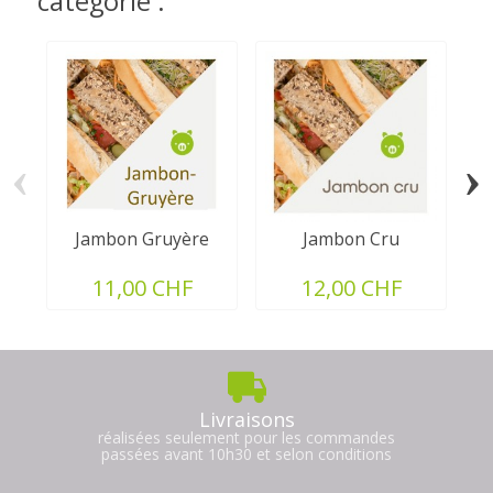
catégorie :
‹
›
Jambon Gruyère
Jambon Cru
11,00 CHF
12,00 CHF
Livraisons
réalisées seulement pour les commandes
passées avant 10h30 et selon conditions