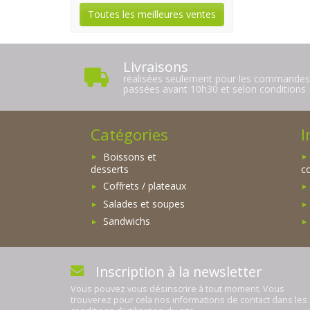
Toutes les meilleures ventes
Livraisons
réalisées seulement pour les commande
passées avant 10h30 et selon conditions
Catégories
I
Boissons et
desserts
c
Coffrets / plateaux
Salades et soupes
Sandwichs
Inscription à la newsletter
Vous pouvez vous désinscrire à tout moment. Vous
trouverez pour cela nos informations de contact dans les