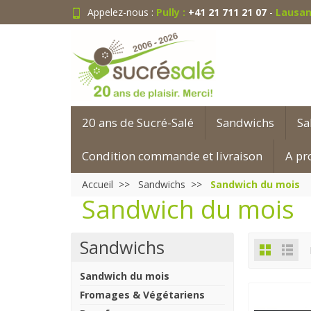
Appelez-nous :
Pully :
+41 21 711 21 07
-
Lausan
20 ans de Sucré-Salé
Sandwichs
Sa
Condition commande et livraison
A pr
Accueil
Sandwichs
Sandwich du mois
Sandwich du mois
Sandwichs
Sandwich du mois
Fromages & Végétariens