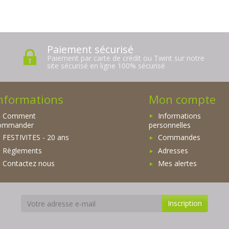
Paiement sécurisé
s
Paiement par carte de crédit ou Twint sur notre
site sécurisé en ligne 100% sécurisé
nformations
Mon compte
Comment
Informations
ommander
personnelles
FESTIVITES - 20 ans
Commandes
Règlements
Adresses
Contactez nous
Mes alertes