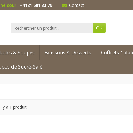
ne cour :
+4121 601 33 79
Contact
OK
lades & Soupes
Boissons & Desserts
Coffrets / pla
opos de Sucré-Salé
Il y a 1 produit.