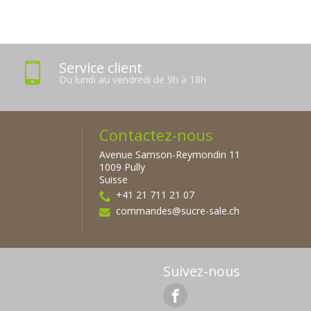
Service client
Du lundi au vendredi de 9h à 18h
Contactez-nous
Avenue Samson-Reymondin 11
1009 Pully
Suisse
+41 21 711 21 07
commandes@sucre-sale.ch
Suivez-nous