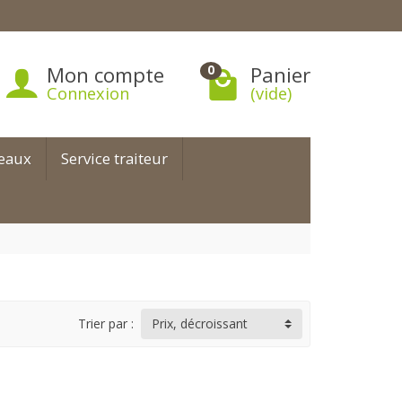
Mon compte
Panier
0
Connexion
(vide)
teaux
Service traiteur
Trier par :
Prix, décroissant