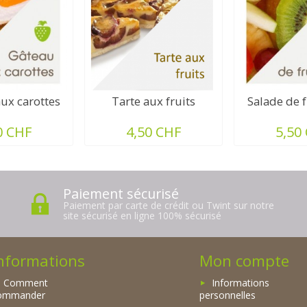
ux carottes
Tarte aux fruits
Salade de f
0 CHF
4,50 CHF
5,50
Paiement sécurisé
s
Paiement par carte de crédit ou Twint sur notre
site sécurisé en ligne 100% sécurisé
nformations
Mon compte
Comment
Informations
ommander
personnelles