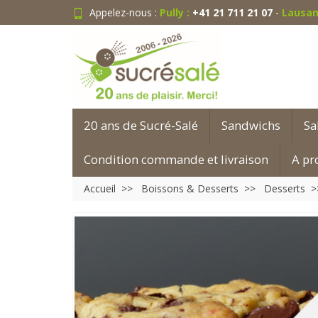
Appelez-nous :
Pully :
+41 21 711 21 07
-
Lausan
20 ans de Sucré-Salé
Sandwichs
Sa
Condition commande et livraison
A pr
Accueil
Boissons & Desserts
Desserts