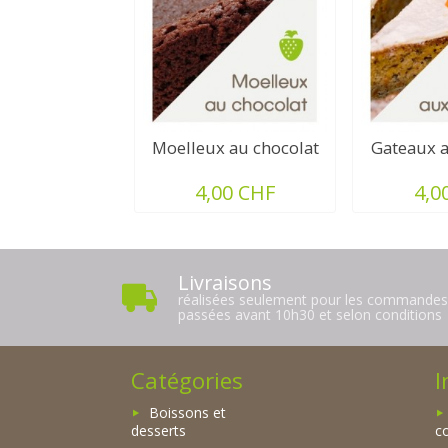
Moelleux au chocolat
Gateaux a
4,00 CHF
4,0
Livraisons
réalisées seulement pour les commande
passées avant 10h30 et selon conditions
Catégories
I
Boissons et
desserts
c