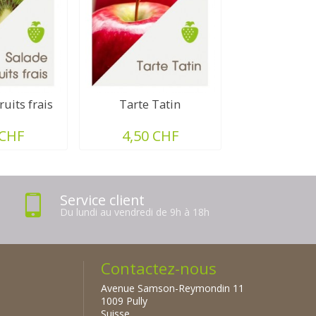
ruits frais
Tarte Tatin
 CHF
4,50 CHF
Service client
Du lundi au vendredi de 9h à 18h
Contactez-nous
Avenue Samson-Reymondin 11
1009 Pully
Suisse