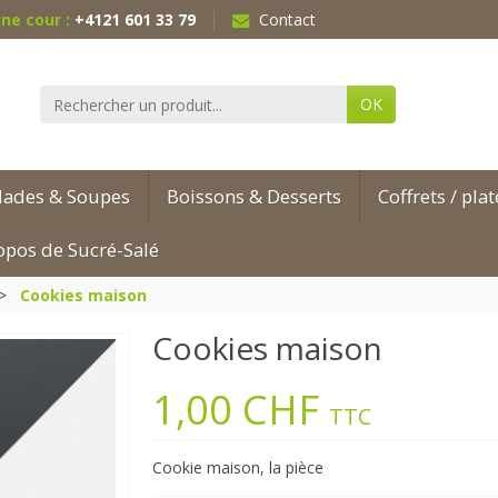
ne cour :
+4121 601 33 79
Contact
OK
lades & Soupes
Boissons & Desserts
Coffrets / pla
opos de Sucré-Salé
Cookies maison
Cookies maison
1,00 CHF
TTC
Cookie maison, la pièce