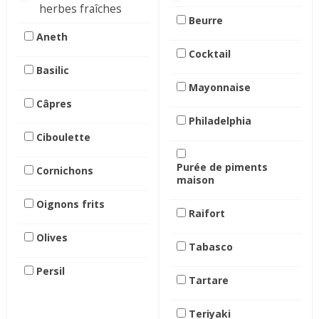
herbes fraîches
Beurre
Aneth
Cocktail
Basilic
Mayonnaise
Câpres
Philadelphia
Ciboulette
Purée de piments
Cornichons
maison
Oignons frits
Raifort
Olives
Tabasco
Persil
Tartare
Teriyaki