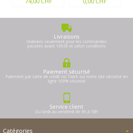
74,00 CHF
0,00 CHF
Livraisons
réalisées seulement pour les commandes
passées avant 10h30 et selon conditions
Paiement sécurisé
Paiement par carte de crédit ou Twint sur notre site sécurisé en
ligne 100% sécurisé
Service client
Du lundi au vendredi de 9h à 18h
Catégories