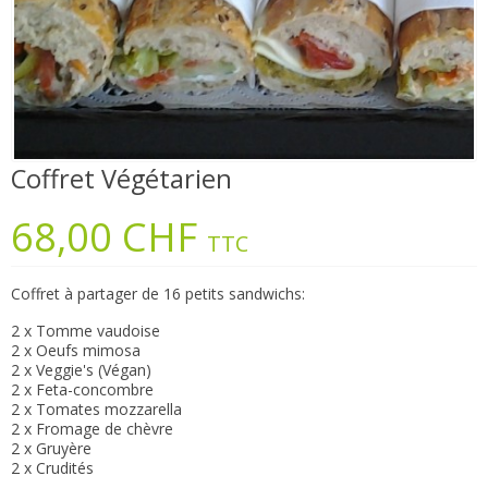
Coffret Végétarien
68,00 CHF
TTC
Coffret à partager de 16 petits sandwichs:
2 x Tomme vaudoise
2 x Oeufs mimosa
2 x Veggie's (Végan)
2 x Feta-concombre
2 x Tomates mozzarella
2 x Fromage de chèvre
2 x Gruyère
2 x Crudités