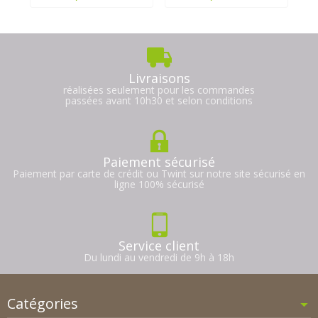
Livraisons
réalisées seulement pour les commandes
passées avant 10h30 et selon conditions
Paiement sécurisé
Paiement par carte de crédit ou Twint sur notre site sécurisé en
ligne 100% sécurisé
Service client
Du lundi au vendredi de 9h à 18h
Catégories